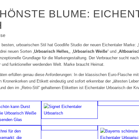
HÖNSTE BLUME: EICHEN
H
sse
m besten, urboarischen Stil hat Goodlife Studio der neuen Eichentaler Marke: 
drei neuen Sorten „
Urboarisch Helles
„, „
Urboarisch Weiße
“ und „
Altboaris
nzeptionelle Grundlage für die Markengestaltung. Der Verbraucher sucht nach
r und funktioneller werdenden Welt. Marke braucht Heimat.
täten erfüllen genau diese Anforderungen: In der klassischen Euro-Flasche mit
n Kronenkorken und Etikett eindeutig und sofort erkennbar der „ältesten Lebe
 und den im „Retro-Stil“ gehaltenen Etiketten ist Eichentaler Urboarisch der K