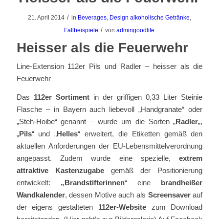
/
21. April 2014
in
Beverages
,
Design alkoholische Getränke
,
/
Fallbeispiele
von
admingoodlife
Heisser als die Feuerwehr
Line-Extension 112er Pils und Radler – heisser als die
Feuerwehr
Das
112er Sortiment
in der griffigen 0,33 Liter Steinie
Flasche – in Bayern auch liebevoll „Handgranate“ oder
„Steh-Hoibe“ genannt – wurde um die Sorten „
Radler
„,
„
Pils
“ und „
Helles
“ erweitert, die Etiketten gemäß den
aktuellen Anforderungen der EU-Lebensmittelverordnung
angepasst. Zudem wurde eine spezielle,
extrem
attraktive Kastenzugabe
gemäß der Positionierung
entwickelt:
„Brandstifterinnen
“ eine
brandheißer
Wandkalender
, dessen Motive auch als
Screensaver
auf
der eigens gestalteten
112er-Website
zum Download