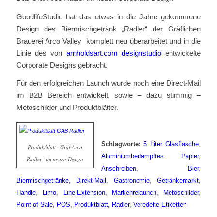
GoodlifeStudio hat das etwas in die Jahre gekommene
Design des Biermischgetränk „Radler“ der Gräflichen
Brauerei Arco Valley komplett neu überarbeitet und in die
Linie des von
arnholdsart.com designstudio
entwickelte
Corporate Designs gebracht.
Für den erfolgreichen Launch wurde noch eine Direct-Mail
im B2B Bereich entwickelt, sowie – dazu stimmig –
Metoschilder und Produktblätter.
Schlagworte:
5 Liter Glasflasche
,
Produktblatt „Graf Arco
Aluminiumbedampftes Papier
,
Radler“ im neuen Design
Anschreiben
,
Bier
,
Biermischgetränke
,
Direkt-Mail
,
Gastronomie
,
Getränkemarkt
,
Handle
,
Limo
,
Line-Extension
,
Markenrelaunch
,
Metoschilder
,
Point-of-Sale
,
POS
,
Produktblatt
,
Radler
,
Veredelte Etiketten